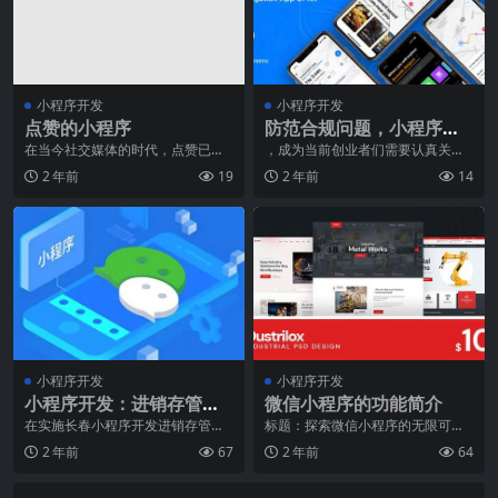
小程序开发
小程序开发
点赞的小程序
防范合规问题，小程序创
业必知的风险控制
在当今社交媒体的时代，点赞已经
，成为当前创业者们需要认真关注
成为了一种流行的社交行为。无论
的重要话题。伴随着移动互联网的
2 年前
19
2 年前
14
是在朋友圈、微博还是
不断普及，小程序作为
小程序开发
小程序开发
小程序开发：进销存管理
微信小程序的功能简介
系统实施需要注意些什么
在实施长春小程序开发进销存管理
标题：探索微信小程序的无限可
系统的过程中，有许多需要注意的
能，开启智能生活新时代随着科技
2 年前
67
2 年前
64
事项。这些事项涵盖了
的不断发展，智能手机已