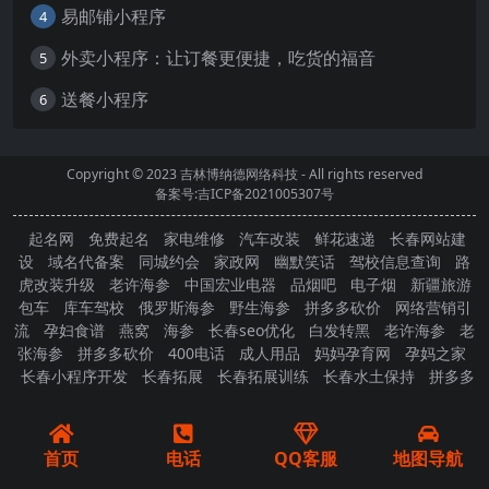
易邮铺小程序
4
外卖小程序：让订餐更便捷，吃货的福音
5
送餐小程序
6
Copyright © 2023
吉林博纳德网络科技
- All rights reserved
备案号:吉ICP备2021005307号
起名网
免费起名
家电维修
汽车改装
鲜花速递
长春网站建
设
域名代备案
同城约会
家政网
幽默笑话
驾校信息查询
路
虎改装升级
老许海参
中国宏业电器
品烟吧
电子烟
新疆旅游
包车
库车驾校
俄罗斯海参
野生海参
拼多多砍价
网络营销引
流
孕妇食谱
燕窝
海参
长春seo优化
白发转黑
老许海参
老
张海参
拼多多砍价
400电话
成人用品
妈妈孕育网
孕妈之家
长春小程序开发
长春拓展
长春拓展训练
长春水土保持
拼多多
砍价
首页
电话
QQ客服
地图导航