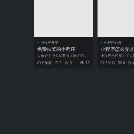
小程序开发
小程序开发
免费抽奖的小程序
小程序怎么弄才
优化和提升体验
大家好！今天我要向大家介绍一
小程序已经成为了人
款非常有趣且充满创意的小程序
中不可或缺的一部分
2 年前
0
0
12
2 年前
0
——免费抽奖的小程序。这
的应用程序都可以通