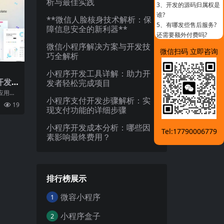
析与最佳实践
3、
开发的源码归属权是
谁?
**微信人脸核身技术解析：保
5、
有哪发些售后服务?
障信息安全的新利器**
还需要额外付费吗?
微信小程序解决方案与开发技
微信扫码 立即咨询
巧全解析
小程序开发工具详解：助力开
开发
发者轻松完成项目
轻松
应用开
小程序支付开发步骤解析：实
用户对
19
来
现支付功能的详细步骤
小程序开发成本分析：哪些因
Tel:17790006779
素影响最终费用？
排行榜展示
微容小程序
1
小程序盒子
2