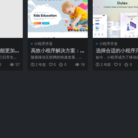
小程序开发
小程序开发
能更加
高效小程序解决方案：
选择合适的小程序
让开发者事半功倍
软件，让开发变得
们日常生活
随着移动互联网的快速发展，小
如今，小程序成为了移动
愉快
，各种各样
程序已经成为了越来越多企业和
发领域的一大热门。随着
0
57
2 年前
0
0
19
2 年前
0
0
过小程
个人开发者的首选。然而，
移动应用需求的增加，越