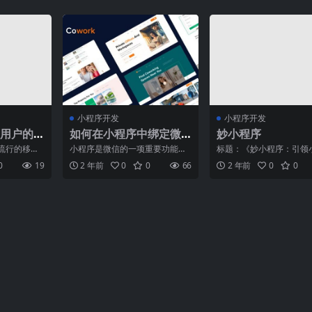
小程序开发
小程序开发
用户的
如何在小程序中绑定微
妙小程序
信公众号？
流行的移动
小程序是微信的一项重要功能，
标题：《妙小程序：引领
而言，提高
它可以让用户在微信内部完成一
开发新潮流的首要推荐平
0
19
2 年前
0
0
66
2 年前
0
0
是至关
些简单的任务，如查看新闻
文：随着移动互联网的快