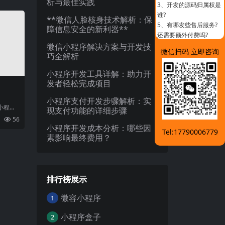
析与最佳实践
3、
开发的源码归属权是
谁?
**微信人脸核身技术解析：保
5、
有哪发些售后服务?
障信息安全的新利器**
还需要额外付费吗?
微信小程序解决方案与开发技
微信扫码 立即咨询
巧全解析
小程序开发工具详解：助力开
发者轻松完成项目
小程序支付开发步骤解析：实
小程序
现支付功能的详细步骤
台》正
56
速
小程序开发成本分析：哪些因
Tel:17790006779
素影响最终费用？
排行榜展示
微容小程序
1
小程序盒子
2