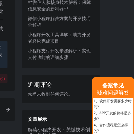
**微信人脸核身技术解析：保障
景
信息安全的新利器**
需
微信小程序解决方案与开发技巧
一
全解析
城
小程序开发工具详解：助力开发
者轻松完成项目
禁
小程序支付开发步骤解析：实现
我
支付功能的详细步骤
(
0
)
近期评论
备案常见
疑难问题解答
您尚未收到任何评论。
1、
软件开发需要多少时
间?
2、
APP开发的价格是多
文章展示
少?
4、
合作流程是怎么样
解读小程序开发：关键技术剖
的?