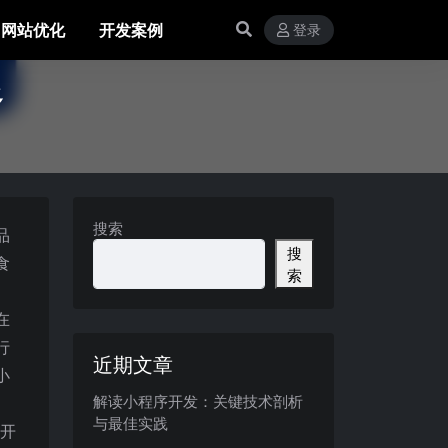
网站优化
开发案例
登录
多
搜索
品
搜
食
索
在
行
近期文章
小
解读小程序开发：关键技术剖析
与最佳实践
序开