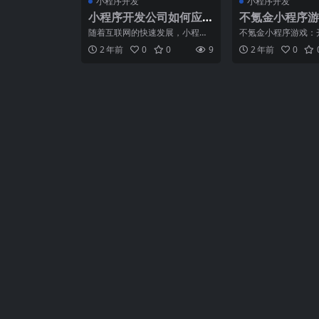
小程序开发
小程序开发
小程序开发公司如何应
不氪金小程序游
对市场竞争？
随着互联网的快速发展，小程序
不氪金小程序游戏：
成为了各种企业和商家开展业务
趣的非充值之旅在如
2 年前
0
0
9
2 年前
0
的有效工具。然而，随之而
生活中，游戏已成为