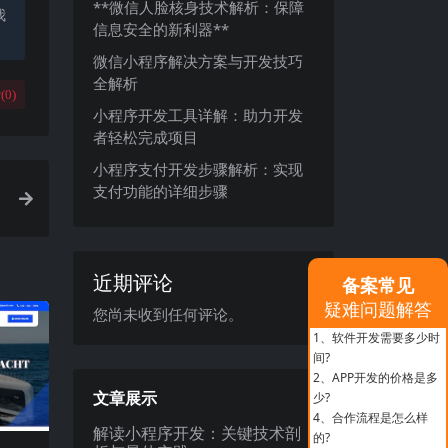
**微信人脸核身技术解析：保障
我
信息安全的新利器**
微信小程序解决方案与开发技巧
全解析
(
0
)
小程序开发工具详解：助力开发
者轻松完成项目
小程序支付开发步骤解析：实现
支付功能的详细步骤
近期评论
备案常见
疑难问题解答
您尚未收到任何评论。
1、
软件开发需要多少时
间?
2、
APP开发的价格是多
文章展示
少?
4、
合作流程是怎么样
解读小程序开发：关键技术剖
的?