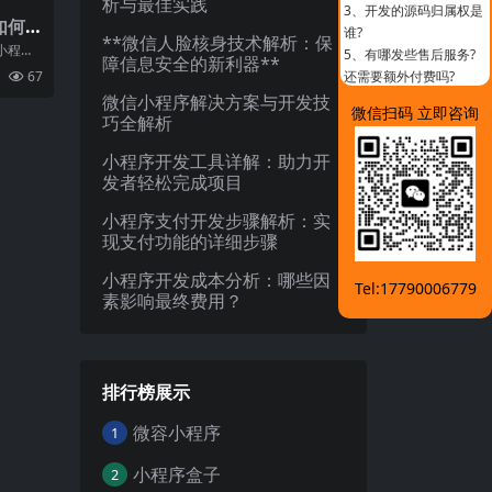
析与最佳实践
3、
开发的源码归属权是
如何
谁?
**微信人脸核身技术解析：保
速度
小程序
5、
有哪发些售后服务?
障信息安全的新利器**
中不可
还需要额外付费吗?
67
多
微信小程序解决方案与开发技
微信扫码 立即咨询
巧全解析
小程序开发工具详解：助力开
发者轻松完成项目
小程序支付开发步骤解析：实
现支付功能的详细步骤
小程序开发成本分析：哪些因
Tel:17790006779
素影响最终费用？
排行榜展示
微容小程序
1
小程序盒子
2