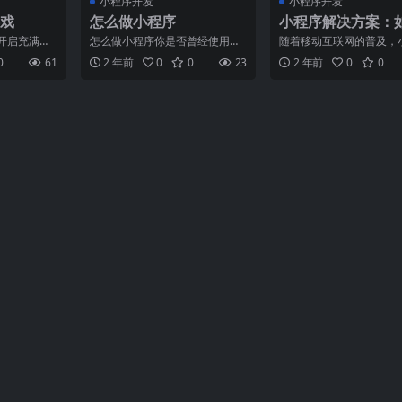
小程序开发
小程序开发
戏
怎么做小程序
小程序解决方案：
优化小程序的加载
开启充满乐
怎么做小程序你是否曾经使用过
随着移动互联网的普及，
今快节奏的
微信上的小程序？它们是一种轻
已经成为了人们日常生活
0
61
2 年前
0
0
23
2 年前
0
0
许多人
量级的应用程序，可以在微
或缺的一部分。然而，许