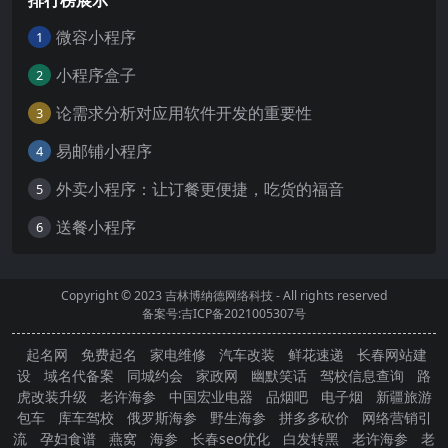
排行榜展示
微容小程序
1
小程序盒子
2
论需求分析对应用软件开发的重要性
3
易邮铺小程序
4
外卖小程序：让订餐更便捷，吃货的福音
5
送餐小程序
6
Copyright © 2023
吉林博纳德网络科技
- All rights reserved
备案号:吉ICP备2021005307号
起名网
免费起名
家电维修
汽车改装
鲜花速递
长春网站建
设
域名代备案
同城约会
家政网
幽默笑话
驾校信息查询
路
虎改装升级
老许海参
中国宏业电器
品烟吧
电子烟
新疆旅游
包车
库车驾校
俄罗斯海参
野生海参
拼多多砍价
网络营销引
流
孕妇食谱
燕窝
海参
长春seo优化
白发转黑
老许海参
老