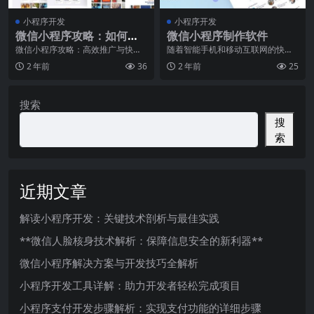
小程序开发
小程序开发
微信小程序攻略：如何快
微信小程序制作软件
速推广和增加用户量
微信小程序攻略：高效推广与快速
随着智能手机和移动互联网的快速
增加用户量微信小程序作为一种轻
发展，手机应用程序已成为人们日
2 年前
36
2 年前
25
量级应用，具有低成本
常生活的重要组成部分
搜索
搜
索
近期文章
解读小程序开发：关键技术剖析与最佳实践
**微信人脸核身技术解析：保障信息安全的新利器**
微信小程序解决方案与开发技巧全解析
小程序开发工具详解：助力开发者轻松完成项目
小程序支付开发步骤解析：实现支付功能的详细步骤