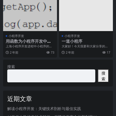
小程序开发
小程序开发
用函数为小程序开发中理
一道小程序
顺逻辑思维
上海小程序开发进程中小程序的逻
大家好！今天我要和大家分享的是
辑层文件分成项目逻辑文件和页面
一道非常有趣的小程序。这个小程
2 年前
73
2 年前
17
逻辑文件。文中先叙述
序是我非常近在学习编
搜索
搜
索
近期文章
解读小程序开发：关键技术剖析与最佳实践