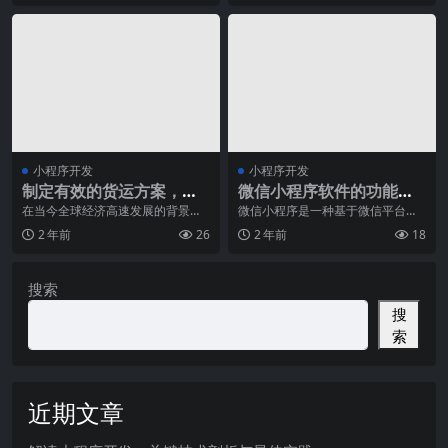
小程序开发
小程序开发
制定有效的货运方案，提
微信小程序软件的功能和
升货运代理的工作效率
特点
在当今全球经济高速发展的背景
微信小程序是一种基于微信平台开
下，货运代理作为连接生产和销售
发的应用程序，用户可以通过微信
2 年前
26
2 年前
18
环节的重要纽带，承担着
扫码或搜索的方式进入
搜索
搜
索
近期文章