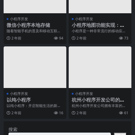
小程序开发
小程序开发
微信小程序本地存储
小程序地图功能实现：定
位与导航技术详解
随着智能手机的普及和移动互联网
小程序是一种非常流行的移动应用
的发展，微信小程序成为了人们生
程序，由于其功能强大、易于使用
2 年前
94
2 年前
73
活中不可或缺的一部分
且深受用户喜爱，因此
小程序开发
小程序开发
以纯小程序
杭州小程序开发公司的专
业服务与经验分享
以纯小程序：开启智能生活的新篇
杭州小程序开发公司拥有丰富的经
章随着科技的不断发展，人们的生
验和专业的技术团队，为客户提供
2 年前
16
2 年前
61
活水平也实现了前所未
全面的服务。在这篇文
搜索