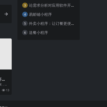
论需求分析对应用软件开发的重要性
3
易邮铺小程序
4
外卖小程序：让订餐更便捷，吃货的福音
5
送餐小程序
6
开
代码
展，移
要。为
13
速