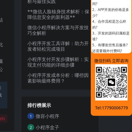
析与最佳实践
间?
2、
APP开发的价格是多
**微信人脸核身技术解析：保
少?
障信息安全的新利器**
站
4、
合作流程是怎么样
微信小程序解决方案与开发技
的?
巧全解析
3、
开发的源码归属权是
谁?
小程序开发工具详解：助力开
此
5、
有哪发些售后服务?
发者轻松完成项目
还需要额外付费吗?
小程序支付开发步骤解析：实
服
微信扫码 立即咨询
现支付功能的详细步骤
公
小程序开发成本分析：哪些因
素影响最终费用？
禁
我
排行榜展示
Tel:17790006779
微容小程序
1
(
0
)
小程序盒子
2