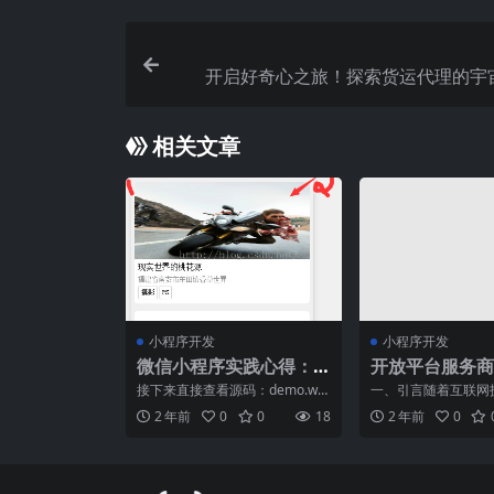
开启好奇心之旅！探索货运代理的宇
相关文章
小程序开发
小程序开发
微信小程序实践心得：
开放平台服务商
实现tabs选项卡效果，l
何助力小程序发
接下来直接查看源码：demo.wx
一、引言随着互联网
ocationAPI接口，audi
ml：
发展，小程序作为连
2 年前
0
0
18
2 年前
0
的新型应用模式，正
o组件...