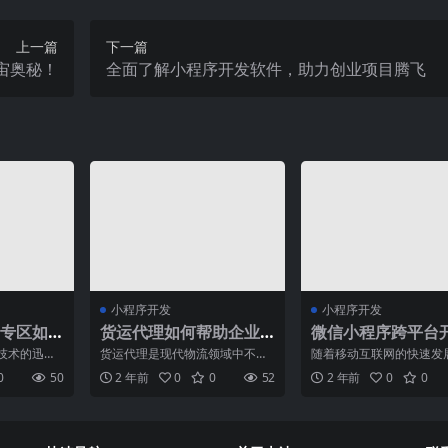
上一篇
下一篇
宙奥秘！
全面了解小程序开发软件，助力创业项目腾飞
小程序开发
小程序开发
专区如
货运代理如何帮助企业
微信小程序跨平台
展
降低物流成本？
发：如何实现一套
技术的迅猛
货运代理是现代物流领域中不可
随着移动互联网的快速发
兼容多端
接线上线下
或缺的一环，它可以帮助企业降
动应用开发变得越来越重
0
50
2 年前
0
0
52
2 年前
0
0
在不断
低物流成本，提高物流效率
满足用户对更便捷、更快