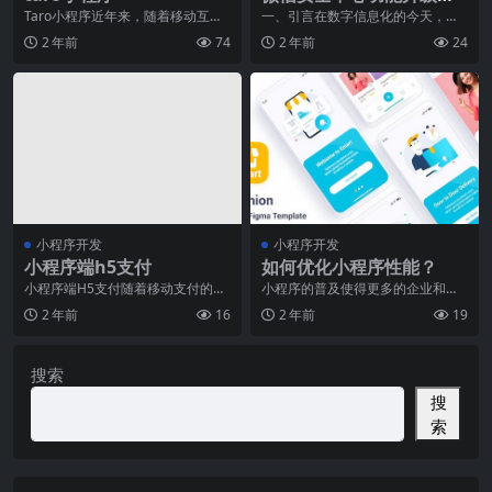
保护用户数字资产
Taro小程序近年来，随着移动互联
一、引言在数字信息化的今天，网
网的快速发展，小程序成为了一种
络科技的迅速发展让人们的生活更
2 年前
74
2 年前
24
备受关注的应用形
加便捷。其中，微信以
小程序开发
小程序开发
小程序端h5支付
如何优化小程序性能？
小程序端H5支付随着移动支付的普
小程序的普及使得更多的企业和个
及，越来越多的人选择使用手机进
人都拥有了自己的小程序，但是小
2 年前
16
2 年前
19
行支付。而在小程序
程序性能问题也是一个
搜索
搜
索