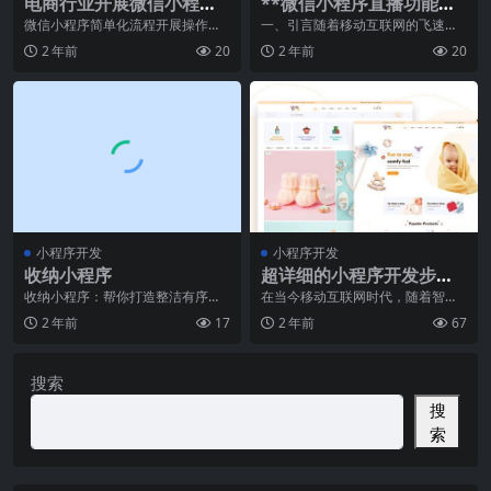
电商行业开展微信小程序
**微信小程序直播功能正
有哪几个方面益处
式上线：直播带货进入移
微信小程序简单化流程开展操作的
一、引言随着移动互联网的飞速发
使用感受更为方便快捷，提高总体
展，直播带货已经成为电商领域的
动时代**
2 年前
20
2 年前
20
的消費感受，微信小程
一股不可忽视的力量。
小程序开发
小程序开发
收纳小程序
超详细的小程序开发步骤
分享
收纳小程序：帮你打造整洁有序的
在当今移动互联网时代，随着智能
生活大家都知道，随着现代生活的
手机的普及和用户对移动应用的需
2 年前
17
2 年前
67
快节奏和物质的丰富，
求增加，小程序成为了
搜索
搜
索