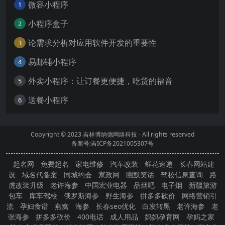
微容小程序
1
小程序盒子
2
论需求分析对应用软件开发的重要性
3
易邮铺小程序
4
外卖小程序：让订餐更便捷，吃货的福音
5
送餐小程序
6
Copyright © 2023
吉林博纳德网络科技
- All rights reserved
备案号:吉ICP备2021005307号
起名网
免费起名
家电维修
汽车改装
鲜花速递
长春网站建
设
域名代备案
同城约会
家政网
幽默笑话
驾校信息查询
路
虎改装升级
老许海参
中国宏业电器
品烟吧
电子烟
新疆旅游
包车
库车驾校
俄罗斯海参
野生海参
拼多多砍价
网络营销引
流
孕妇食谱
燕窝
海参
长春seo优化
白发转黑
老许海参
老
张海参
拼多多砍价
400电话
成人用品
妈妈孕育网
孕妈之家