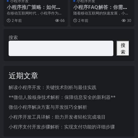
小程序开发
小程序开发
小程序推广策略：如何提
小程序FAQ解答：你需要
高自己小程序的用户量？
知道的小程序问题
在移动互联网时代，小程序作为一
随着移动互联网的快速发展，小程
种轻量级应用形式，受到了越来越
序成为了一种炙手可热的应用形
2 年前
66
2 年前
30
多企业的青睐。然而，
态。作为一种轻量级的应
搜索
搜
索
近期文章
解读小程序开发：关键技术剖析与最佳实践
**微信人脸核身技术解析：保障信息安全的新利器**
微信小程序解决方案与开发技巧全解析
小程序开发工具详解：助力开发者轻松完成项目
小程序支付开发步骤解析：实现支付功能的详细步骤