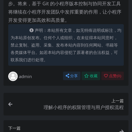
步。将来，基于 Git 的小程序版本控制与协同开发工具
将继续在小程序开发团队中发挥重要的作用，让小程序
开发变得更加高效和高质量。
声明：本站所有文章，如无特殊说明或标注，均
为本站原创发布。任何个人或组织，在未征得本站同意时，
禁止复制、盗用、采集、发布本站内容到任何网站、书籍等
各类媒体平台。如若本站内容侵犯了原著者的合法权益，可
联系我们进行处理。
admin
分享
收藏
点赞(
0
)
上一篇
理解小程序的权限管理与用户授权流程
下一篇