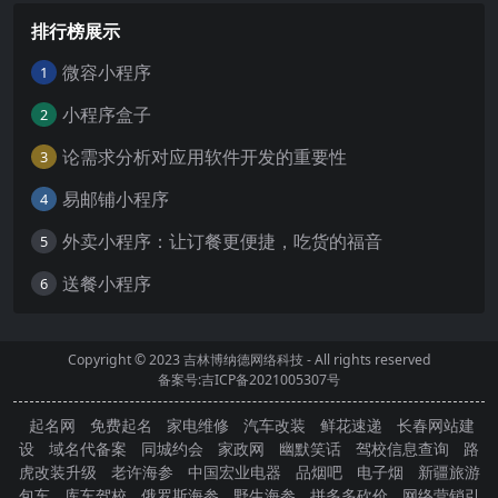
排行榜展示
微容小程序
1
小程序盒子
2
论需求分析对应用软件开发的重要性
3
易邮铺小程序
4
外卖小程序：让订餐更便捷，吃货的福音
5
送餐小程序
6
Copyright © 2023
吉林博纳德网络科技
- All rights reserved
备案号:吉ICP备2021005307号
起名网
免费起名
家电维修
汽车改装
鲜花速递
长春网站建
设
域名代备案
同城约会
家政网
幽默笑话
驾校信息查询
路
虎改装升级
老许海参
中国宏业电器
品烟吧
电子烟
新疆旅游
包车
库车驾校
俄罗斯海参
野生海参
拼多多砍价
网络营销引