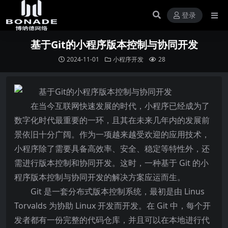
登录
基于Git的小程序版本控制与协同开发
2024-11-01
小程序开发
28
在当今互联网快速发展的时代，小程序已经成为了
数字化时代最重要的一环，且其在未来几年内的发展前
景依旧十分广阔。作为一项越来越受欢迎的应用技术，
小程序除了需要具备高效率、安全、稳定等特性外，还
需进行版本控制和协同开发。这时，一种基于 Git 的小
程序版本控制与协同开发的解决方案应运而生。
Git 是一套分布式版本控制系统，最初是由 Linus
Torvalds 为协助 Linux 开发而开发。在 Git 中，每个开
发者都有一份完整的代码仓库，并且可以在本地进行代