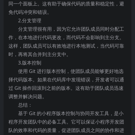
同一个面板上。这有助于确保代码的质量和稳定性，避
免代码冲突和错误。
2.分支管理
分支管理很有用，因为它允许团队成员同时分配工
作，在本地进行代码更改，而代码不会影响到主分支。
这样，团队成员可以有效地进行本地测试，当代码可靠
时，再将其合并到主分支中。
3.版本控制
使用 Git 进行版本控制，使团队成员能够更好地选
择代码版本。如果在代码库中发现错误，开发者可以通
过 Git 操作回滚到之前的版本。这有助于团队成员迅速
调整并解决问题。
总结：
基于 Git 的小程序版本控制与协同开发工具，是小
程序开发团队中的必备工具。它可以保证小程序开发团
队的效率和代码的质量，促进团队成员之间的协作和进