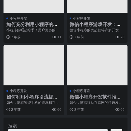
小程序开发
小程序开发
如何充分利用小程序的个
微信小程序游戏开发：轻
性化推送功能？
松实现小游戏在微信小程
小程序的崛起给予了用户更多的便
微信小程序的兴起使得许多开发者
利和个性化服务，而其中非常重要
和企业充满了无限的创意和想象
序中的嵌入
2 年前
11
2 年前
20
的一项功能就是个性化
力。而在这个充满激烈竞
小程序开发
小程序开发
如何利用小程序引流提升
微信小程序开发软件推
业务？
荐，提高开发效率的利器
如今，随着智能手机的普及和互联
如今，随着移动互联网的快速发
网技术的发展，小程序作为一种功
展，小程序成为了移动应用开发的
2 年前
66
2 年前
66
能强大、体验友好的移
新趋势。作为一种无需下
搜索