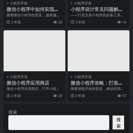
小程序开发
小程序开发
微信小程序中如何实现离
小程序设计常见问题解决
线缓存？
方案
随着微信小程序的普及，越来越多
——打造完美小程序的必备工具随
的企业和开发者选择在微信小程序
着小程序的流行，越来越多的企业
2 年前
20
2 年前
16
中发布自己的产品。离
开始意识到小程序的重
小程序开发
小程序开发
微信小程序应用商店
微信小程序攻略：打造热
门应用的秘诀
微信小程序应用商店，打开小程序
随着智能手机的普及，移动应用已
融入万千商机随着移动互联网的迅
经成为人们日常生活不可或缺的一
2 年前
20
2 年前
57
猛发展，人们对于手机
部分。微信小程序作为
搜索
搜
索