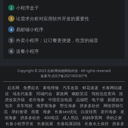
小程序盒子
2
论需求分析对应用软件开发的重要性
3
易邮铺小程序
4
外卖小程序：让订餐更便捷，吃货的福音
5
送餐小程序
6
Copyright © 2023
吉林博纳德网络科技
- All rights reserved
备案号:吉ICP备2021005307号
起名网
免费起名
家电维修
汽车改装
鲜花速递
长春网站建
设
域名代备案
同城约会
家政网
幽默笑话
驾校信息查询
路
虎改装升级
老许海参
中国宏业电器
品烟吧
电子烟
新疆旅游
包车
库车驾校
俄罗斯海参
野生海参
拼多多砍价
网络营销引
流
孕妇食谱
燕窝
海参
长春seo优化
白发转黑
老许海参
老
张海参
拼多多砍价
400电话
成人用品
妈妈孕育网
孕妈之家
长春小程序开发
长春拓展
长春拓展训练
长春水土保持
拼多多