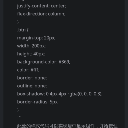
justify-content: center;
flex-direction: column;
}
.btn {
margin-top: 20px;
width: 200px;
height: 40px;
background-color: #369;
color: #fff;
border: none;
outline: none;
box-shadow: 0 4px 4px rgba(0, 0, 0, 0.3);
border-radius: 5px;
}
```
此处的样式代码可以实现居中显示组件，并给按钮