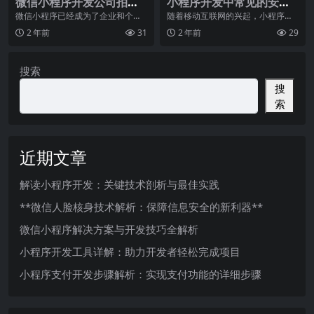
微信小程序开发公司拍卖
小程序开发中常见的安全
行业总体解决方案
风险与防范措施
微信小程序已经成为了企业和个人
随着移动互联网的兴起，小程序作
获取信息、提供服务的重要工具。
为一种轻量级应用模式快速获得了
2 年前
31
2 年前
29
特别是在拍卖行业，微
用户的认可。然而，小
搜索
搜
索
近期文章
解读小程序开发：关键技术剖析与最佳实践
**微信人脸核身技术解析：保障信息安全的新利器**
微信小程序解决方案与开发技巧全解析
小程序开发工具详解：助力开发者轻松完成项目
小程序支付开发步骤解析：实现支付功能的详细步骤