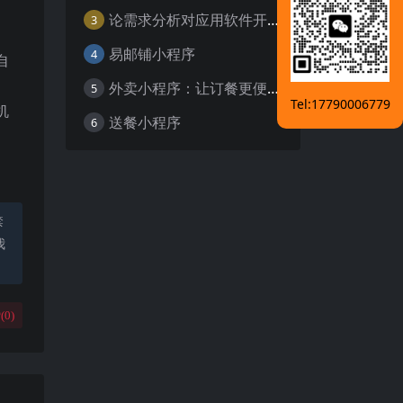
论需求分析对应用软件开发的重要性
3
易邮铺小程序
4
自
外卖小程序：让订餐更便捷，吃货的福音
5
Tel:17790006779
机
送餐小程序
6
。
禁
我
(
0
)