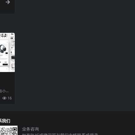
信小程
社会的
16
对
系我们
业务咨询