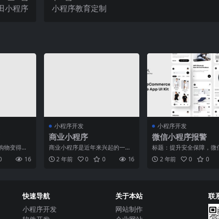
田小程序
小程序教育定制
小程序开发
小程序开发
商业小程序
微信小程序报警
购物变得更
商业小程序是近年来兴起的一种
标题：提升安全保障，微
发展，人们
新兴商业模式，它通过移动互联
序报警助您安心出行随着
0
16
2 年前
0
0
16
2 年前
0
0
改变。
网技术和微信等社交平台的
发展和科技的进步，人们
快速导航
关于本站
联
小程序开发
网站制作