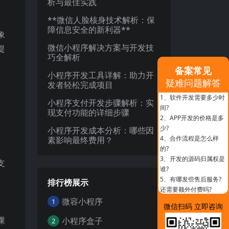
析与最佳实践
**微信人脸核身技术解析：保
障信息安全的新利器**
象
微信小程序解决方案与开发技
提
巧全解析
备案常见
小程序开发工具详解：助力开
疑难问题解答
发者轻松完成项目
1、
软件开发需要多少时
小程序支付开发步骤解析：实
间?
现支付功能的详细步骤
2、
APP开发的价格是多
少?
小程序开发成本分析：哪些因
4、
合作流程是怎么样
素影响最终费用？
的?
3、
开发的源码归属权是
支
谁?
5、
有哪发些售后服务?
排行榜展示
还需要额外付费吗?
微容小程序
1
微信扫码 立即咨询
课
小程序盒子
2