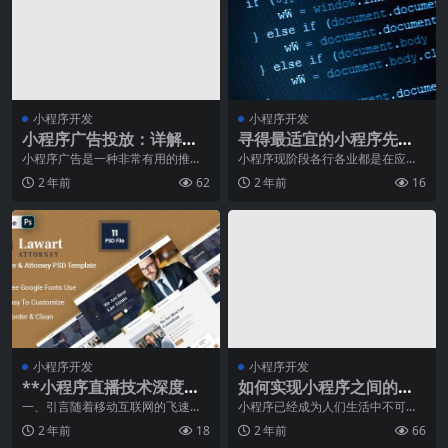
小程序开发
小程序开发
小程序广告投放：详解微
寻得最适宜的小程序先分
信广告组件使用方法
辨定制和模板开发
小程序广告是一种非常有用的推广
小程序现阶段各行各业都是在应
和营销方法，能够帮助企业更好地
用，那模板开发和小程序定制开发
2 年前
62
2 年前
16
宣传品牌和产品，提高
的不同之处有哪些呢？关
小程序开发
小程序开发
**小程序直播技术深度解
如何实现小程序之间的跳
析与优化策略**
转？
一、引言随着移动互联网的飞速发
小程序已经成为人们生活中不可缺
展，小程序已经成为了一个不可忽
少的一部分，但有些时候，我们需
2 年前
18
2 年前
66
视的互联网应用形态。
要从一个小程序跳转到