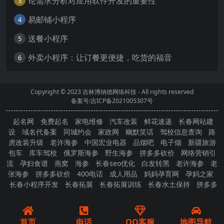
论需求分析对应用软件开发的重要性
3
易邮铺小程序
4
送餐小程序
5
外卖小程序：让订餐更便捷，吃货的福音
6
Copyright © 2023
吉林博纳德网络科技
- All rights reserved
备案号:吉ICP备2021005307号
起名网
免费起名
家电维修
汽车改装
鲜花速递
长春网站建
设
域名代备案
同城约会
家政网
幽默笑话
驾校信息查询
路
虎改装升级
老许海参
中国宏业电器
品烟吧
电子烟
新疆旅游
包车
库车驾校
俄罗斯海参
野生海参
拼多多砍价
网络营销引
流
孕妇食谱
燕窝
海参
长春seo优化
白发转黑
老许海参
老
张海参
拼多多砍价
400电话
成人用品
妈妈孕育网
孕妈之家
长春小程序开发
长春拓展
长春拓展训练
长春水土保持
拼多多
砍价
首页
电话
QQ客服
地图导航