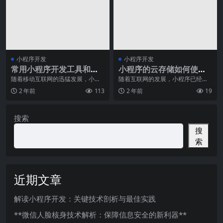
小程序开发
小程序开发
常用小程序开发工具和技
小程序的云存储如何使
术
用？
随着移动互联网的迅猛发展，小程
随着互联网的发展，小程序已经逐
序已经成为了越来越多企业的选
渐成为人们生活中必不可少的一部
2 年前
113
2 年前
19
择。它既能够提供丰富的
分，无论是日常生活还
搜索
搜
索
近期文章
解读小程序开发：关键技术剖析与最佳实践
**微信人脸核身技术解析：保障信息安全的新利器**