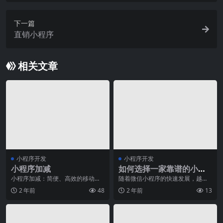
下一篇
直销小程序
相关文章
小程序开发
小程序开发
小程序加减
如何选择一家靠谱的小程
序开发公司
小程序加减：简便、高效的移动应
随着微信小程序的快速发展，越来
用程序随着移动互联网的快速发
越多的企业和个人开始意识到小程
2 年前
48
2 年前
13
展，移动应用程序成为人
序在推广、销售和用户