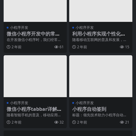
小程序开发
小程序开发
微信小程序开发中的常见
利用小程序实现个性化营
授权问题
销策略
在开发微信小程序时，我们经常会
随着移动互联网的普及和发展，越
遇到一些与授权相关的问题。这些
来越多的企业开始关注个性化营销
2 年前
61
2 年前
15
问题可能会导致小程序
策略的重要性。而小程
小程序开发
小程序开发
微信小程序tabbar详解，
小程序自动签到
快速打造精美导航菜单！
随着智能手机的普及，移动应用程
标题：领先技术助力小程序自动签
序已成为人们日常生活中不可缺少
到，提升效率专业软文随着移动互
2 年前
32
2 年前
21
的一部分。微信小程序
联网的快速发展，小程