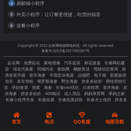
易邮铺小程序
4
外卖小程序：让订餐更便捷，吃货的福音
5
送餐小程序
6
Copyright © 2023
吉林博纳德网络科技
- All rights reserved
备案号:吉ICP备2021005307号
起名网
免费起名
家电维修
汽车改装
鲜花速递
长春网站建
设
域名代备案
同城约会
家政网
幽默笑话
驾校信息查询
路
虎改装升级
老许海参
中国宏业电器
品烟吧
电子烟
新疆旅游
包车
库车驾校
俄罗斯海参
野生海参
拼多多砍价
网络营销引
流
孕妇食谱
燕窝
海参
长春seo优化
白发转黑
老许海参
老
张海参
拼多多砍价
400电话
成人用品
妈妈孕育网
孕妈之家
长春小程序开发
长春拓展
长春拓展训练
长春水土保持
拼多多
砍价
首页
电话
QQ客服
地图导航