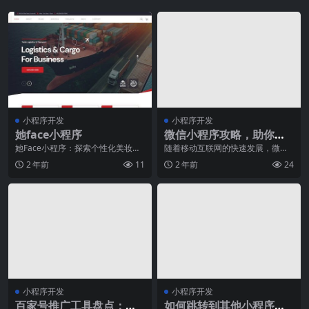
小程序开发
小程序开发
她face小程序
微信小程序攻略，助你成
为小程序开发高手
她Face小程序：探索个性化美妆的
随着移动互联网的快速发展，微信
新时代近年来，随着科技的不断进
已成为人们生活中必不可少的一部
2 年前
11
2 年前
24
步和人们对美妆的
分。而微信小程序作为
小程序开发
小程序开发
百家号推广工具盘点：哪
如何跳转到其他小程序并