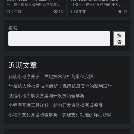
些工具值得一试
增加用户体验
一、前言随着互联网的迅速发展，
【引言】在移动互联网的时代，小
自媒体平台日益崛起，百家号作为
程序已经成为了一种重要的应用形
2 年前
15
2 年前
17
百度公司推出的一款自
态。随着小程序的逐渐
搜索
搜
索
近期文章
解读小程序开发：关键技术剖析与最佳实践
**微信人脸核身技术解析：保障信息安全的新利器**
微信小程序解决方案与开发技巧全解析
小程序开发工具详解：助力开发者轻松完成项目
小程序支付开发步骤解析：实现支付功能的详细步骤