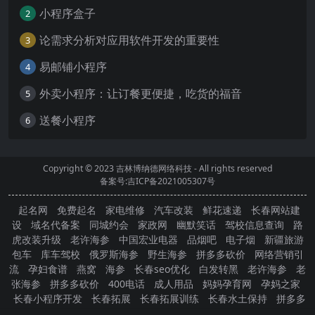
小程序盒子
2
论需求分析对应用软件开发的重要性
3
易邮铺小程序
4
外卖小程序：让订餐更便捷，吃货的福音
5
送餐小程序
6
Copyright © 2023
吉林博纳德网络科技
- All rights reserved
备案号:吉ICP备2021005307号
起名网
免费起名
家电维修
汽车改装
鲜花速递
长春网站建
设
域名代备案
同城约会
家政网
幽默笑话
驾校信息查询
路
虎改装升级
老许海参
中国宏业电器
品烟吧
电子烟
新疆旅游
包车
库车驾校
俄罗斯海参
野生海参
拼多多砍价
网络营销引
流
孕妇食谱
燕窝
海参
长春seo优化
白发转黑
老许海参
老
张海参
拼多多砍价
400电话
成人用品
妈妈孕育网
孕妈之家
长春小程序开发
长春拓展
长春拓展训练
长春水土保持
拼多多
砍价