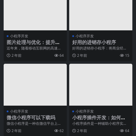
小程序开发
小程序开发
图片处理与优化：提升小
好用的进销存小程序
程序视觉体验
近年来，随着移动互联网的高速发
好用的进销存小程序：将商业经营
展，小程序越来越受到用户的关
提升至新高度在当今日新月异的商
2 年前
64
2 年前
15
注。在当下的市场上，用
业环境中，高效和准确
小程序开发
小程序开发
微信小程序可以下载吗
小程序插件开发：如何创
建并发布自己的插件
微信小程序是一种在微信平台上运
小程序插件是一种辅助小程序实现
行的应用程序，它的出现为用户提
功能的方式，通过插件，我们可以
2 年前
62
2 年前
64
供了更加便捷的使用体
更快捷、更有效率地完