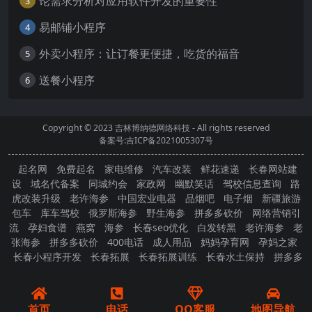
论需求分析对应用软件开发的重要性
3
易邮铺小程序
4
外卖小程序：让订餐更便捷，吃货的福音
5
送餐小程序
6
Copyright © 2023
吉林博纳德网络科技
- All rights reserved
备案号:吉ICP备2021005307号
起名网
免费起名
家电维修
汽车改装
鲜花速递
长春网站建
设
域名代备案
同城约会
家政网
幽默笑话
驾校信息查询
路
虎改装升级
老许海参
中国宏业电器
品烟吧
电子烟
新疆旅游
包车
库车驾校
俄罗斯海参
野生海参
拼多多砍价
网络营销引
流
孕妇食谱
燕窝
海参
长春seo优化
白发转黑
老许海参
老
张海参
拼多多砍价
400电话
成人用品
妈妈孕育网
孕妈之家
长春小程序开发
长春拓展
长春拓展训练
长春水土保持
拼多多
砍价
首页
电话
QQ客服
地图导航