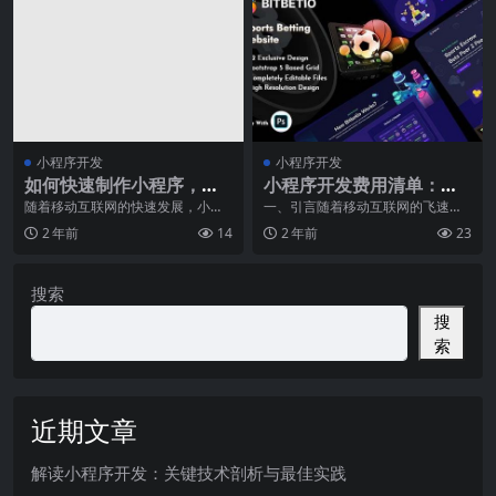
小程序开发
小程序开发
如何快速制作小程序，看
小程序开发费用清单：你
这里！
的每一分钱都花在哪里
随着移动互联网的快速发展，小程
一、引言随着移动互联网的飞速发
序已经成为当今的热门话题。作为
展，小程序已成为企业数字化转型
了？
2 年前
14
2 年前
23
一种新兴的应用形式，
的重要工具之一。小程
搜索
搜
索
近期文章
解读小程序开发：关键技术剖析与最佳实践