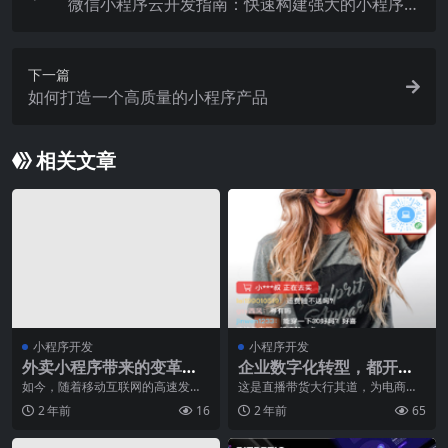
微信小程序云开发指南：快速构建强大的小程序云
应用
下一篇
如何打造一个高质量的小程序产品
相关文章
小程序开发
小程序开发
外卖小程序带来的变革与
企业数字化转型，都开始
便利
做私域流量转投小程序直
如今，随着移动互联网的高速发
这是直播带货大行其道，为电商营
展，人们生活方式的改变已然成为
销赋予创新红利的泛商业时代，尤
播了？
2 年前
16
2 年前
65
一种现象。其中，外卖小
其在 2020 年这