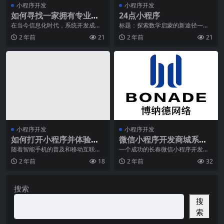
小程序开发
小程序开发
如何寻找一家拥有专业技
24点小程序
术团队的系统开发公司？
在当今信息化时代，系统开发成为
标题：探索数学启蒙的新途径——
各类企业不可或缺的重要环节。但
“24点小程序”摘要：随着科技的不
2 年前
21
2 年前
21
是，寻找一家拥有专业
断进步，教育领域
小程序开发
小程序开发
如何打开小程序并体验各
微信小程序开发商城系统
种功能？
要想做好，一定要重视这
随着智能手机的普及和移动互联网
一个成功的长春微信小程序开发商
的发展，小程序成为一种越来越受
城系统时，有一些关键因素需要特
几点
2 年前
18
2 年前
32
欢迎的应用形式。小程
别关注。这些因素对于
搜索
搜
索