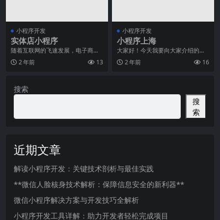
小程序开发
小程序开发
实体店小程序
小程序上海
随着互联网的飞速发展，电子商务
大家好！今天我要向大家介绍的是
已经成为了现代商业的主流模式。
关于上海的小程序。上海作为中国
2 年前
13
2 年前
16
然而，尽管电商的兴盛
非常具国际化的城市之
搜索
搜
索
近期文章
解读小程序开发：关键技术剖析与最佳实践
**微信人脸核身技术解析：保障信息安全的新利器**
微信小程序解决方案与开发技巧全解析
小程序开发工具详解：助力开发者轻松完成项目