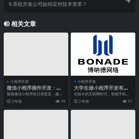
9.系统开发公司如何应对技术变革？
相关文章
小程序开发
小程序开发
微信小程序插件开发：如
大学生做小程序开发有哪
何开发和分发可复用的功
些好处？
随着微信小程序的日渐普及，越来
在如今的互联网时代，智能手机市
越多的开发者开始关注微信小程序
场的不断发展壮大，使得移动互联
能模块
2 年前
19
2 年前
51
插件的开发。插件能够
网步入了快速发展的时