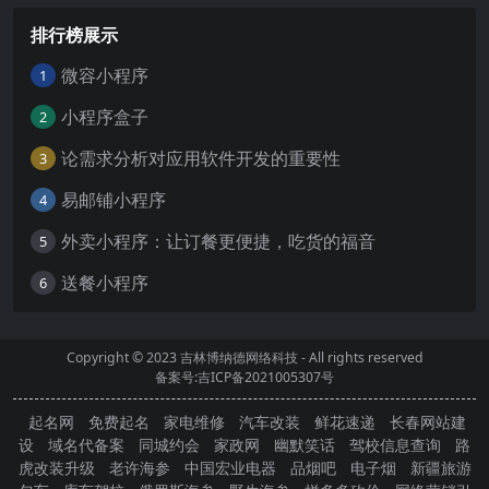
排行榜展示
微容小程序
1
小程序盒子
2
论需求分析对应用软件开发的重要性
3
易邮铺小程序
4
外卖小程序：让订餐更便捷，吃货的福音
5
送餐小程序
6
Copyright © 2023
吉林博纳德网络科技
- All rights reserved
备案号:吉ICP备2021005307号
起名网
免费起名
家电维修
汽车改装
鲜花速递
长春网站建
设
域名代备案
同城约会
家政网
幽默笑话
驾校信息查询
路
虎改装升级
老许海参
中国宏业电器
品烟吧
电子烟
新疆旅游