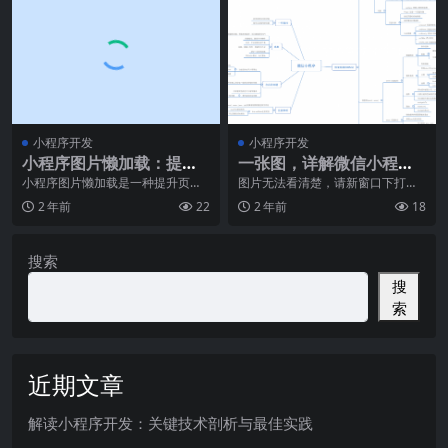
小程序开发
小程序开发
小程序图片懒加载：提升
一张图，详解微信小程序
页面性能
逻辑层、视图层及逻辑管
小程序图片懒加载是一种提升页面
图片无法看清楚，请新窗口下打开
性能的技术，通过在页面加载时先
再行放大
理
2 年前
22
2 年前
18
只加载可见区域内的图
搜索
搜
索
近期文章
解读小程序开发：关键技术剖析与最佳实践