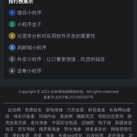
排行榜展示
微容小程序
1
小程序盒子
2
论需求分析对应用软件开发的重要性
3
易邮铺小程序
4
外卖小程序：让订餐更便捷，吃货的福音
5
送餐小程序
6
Copyright © 2023
吉林博纳德网络科技
- All rights reserved
备案号:吉ICP备2021005307号
起名网
免费起名
家电维修
汽车改装
鲜花速递
长春网站建
设
域名代备案
同城约会
家政网
幽默笑话
驾校信息查询
路
虎改装升级
老许海参
中国宏业电器
品烟吧
电子烟
新疆旅游
包车
库车驾校
俄罗斯海参
野生海参
拼多多砍价
网络营销引
流
孕妇食谱
燕窝
海参
长春seo优化
白发转黑
老许海参
老