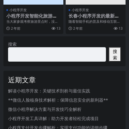
小程序开发
小程序开发
小程序开发智能化旅游景
长春小程序开发的最新技
点有什么便捷
术趋势
当大家参观考察旅游景点时，没有
随着智能手机的普及和移动互联网
单独引进的微信小程序使用那般便
的快速发展，小程序成为了一种颇
2 年前
13
2 年前
13
捷。大家去旅游景点时
具前景的应用形式。作
搜索
搜
索
近期文章
解读小程序开发：关键技术剖析与最佳实践
**微信人脸核身技术解析：保障信息安全的新利器**
微信小程序解决方案与开发技巧全解析
小程序开发工具详解：助力开发者轻松完成项目
小程序支付开发步骤解析：实现支付功能的详细步骤