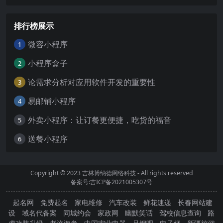
排行榜展示
微容小程序
1
小程序盒子
2
论需求分析对应用软件开发的重要性
3
易邮铺小程序
4
外卖小程序：让订餐更便捷，吃货的福音
5
送餐小程序
6
Copyright © 2023
吉林博纳德网络科技
- All rights reserved
备案号:吉ICP备2021005307号
起名网
免费起名
家电维修
汽车改装
鲜花速递
长春网站建
设
域名代备案
同城约会
家政网
幽默笑话
驾校信息查询
路