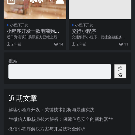
小程序开发
小程序开发
小程序开发一款电商购物
交行小程序
微信小程序有意义
近日资讯获知腾讯官方已经上线小
交通银行小程序，便捷金融服务助
鹅拼拼App，综合型的社区电商平
您抵达人生巅峰随着科技的不断发
2 年前
14
2 年前
11
台，让我想到去年的
展，人们对于金融服务
搜索
搜
索
近期文章
解读小程序开发：关键技术剖析与最佳实践
**微信人脸核身技术解析：保障信息安全的新利器**
微信小程序解决方案与开发技巧全解析