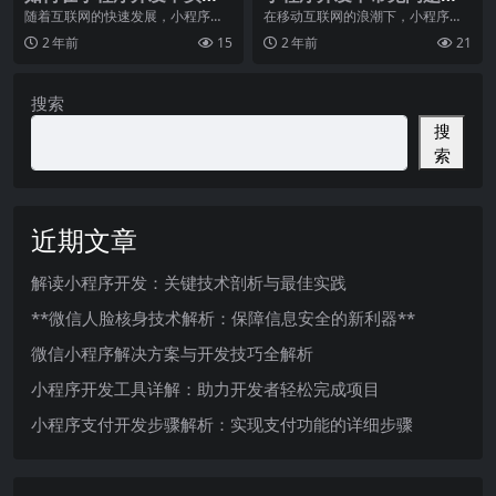
多端适配
析
随着互联网的快速发展，小程序作
在移动互联网的浪潮下，小程序已
为一种轻量级的应用形式，受到了
经成为了各个行业中不可或缺的一
2 年前
15
2 年前
21
越来越多的开发者和用
部分。它提供了一种简
搜索
搜
索
近期文章
解读小程序开发：关键技术剖析与最佳实践
**微信人脸核身技术解析：保障信息安全的新利器**
微信小程序解决方案与开发技巧全解析
小程序开发工具详解：助力开发者轻松完成项目
小程序支付开发步骤解析：实现支付功能的详细步骤