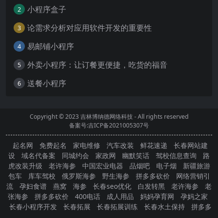
小程序盒子
2
论需求分析对应用软件开发的重要性
3
易邮铺小程序
4
外卖小程序：让订餐更便捷，吃货的福音
5
送餐小程序
6
Copyright © 2023
吉林博纳德网络科技
- All rights reserved
备案号:吉ICP备2021005307号
起名网
免费起名
家电维修
汽车改装
鲜花速递
长春网站建
设
域名代备案
同城约会
家政网
幽默笑话
驾校信息查询
路
虎改装升级
老许海参
中国宏业电器
品烟吧
电子烟
新疆旅游
包车
库车驾校
俄罗斯海参
野生海参
拼多多砍价
网络营销引
流
孕妇食谱
燕窝
海参
长春seo优化
白发转黑
老许海参
老
张海参
拼多多砍价
400电话
成人用品
妈妈孕育网
孕妈之家
长春小程序开发
长春拓展
长春拓展训练
长春水土保持
拼多多
砍价