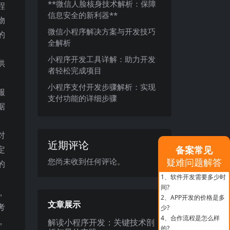
**微信人脸核身技术解析：保障
程
信息安全的新利器**
物
微信小程序解决方案与开发技巧
的
全解析
小程序开发工具详解：助力开发
供
者轻松完成项目
小程序支付开发步骤解析：实现
服
支付功能的详细步骤
据
对
近期评论
定
备案常见
您尚未收到任何评论。
疑难问题解答
的
1、
软件开发需要多少时
间?
，
2、
APP开发的价格是多
文章展示
考
少?
4、
合作流程是怎么样
，
解读小程序开发：关键技术剖
的?