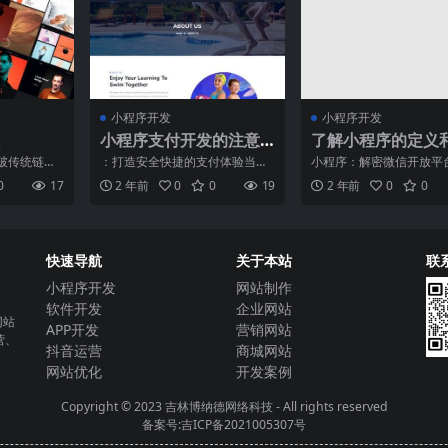
小程序开发
小程序开发
小程序支付开发的注意
了解小程序的定义
事项
用，掌握小程序开
破传统链接
：打造安全快捷的支付体验当今
小程序：解密微信开放平
基础知识
模式随着移
数字时代，随着移动支付的普及
星近年来，随着移动互联
0
17
2 年前
0
0
19
2 年前
0
0
，小程
与发展，越来越多的企业开
速发展，小程序作为一种
快速导航
关于本站
联
小程序开发
网站制作
软件开发
企业网站
网站
APP开发
营销网站
营、
抖音运营
商城网站
网站优化
开发案例
Copyright © 2023
吉林博纳德网络科技
- All rights reserved
备案号:吉ICP备2021005307号