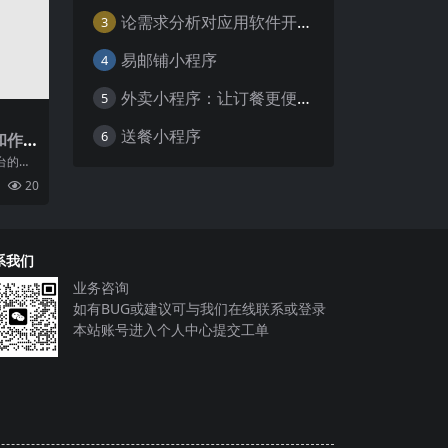
论需求分析对应用软件开发的重要性
3
易邮铺小程序
4
外卖小程序：让订餐更便捷，吃货的福音
5
送餐小程序
6
和作
发的
台的明
网的快
20
全
系我们
业务咨询
如有BUG或建议可与我们在线联系或登录
本站账号进入个人中心提交工单