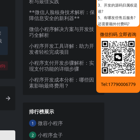
析与最佳实践
3、
开发的源码归属权是
**微信人脸核身技术解析：保
谁?
障信息安全的新利器**
5、
有哪发些售后服务?
还需要额外付费吗?
微信小程序解决方案与开发技
禁
微信扫码 立即咨询
巧全解析
我
小程序开发工具详解：助力开
发者轻松完成项目
小程序支付开发步骤解析：实
(
0
)
现支付功能的详细步骤
小程序开发成本分析：哪些因
Tel:17790006779
素影响最终费用？
排行榜展示
微容小程序
1
小程序盒子
2