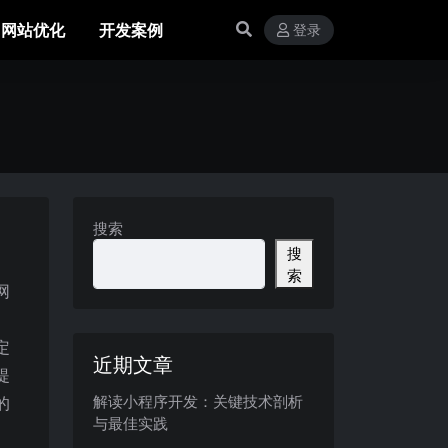
网站优化
开发案例
登录
搜索
搜
、
索
网
。
定
近期文章
提
解读小程序开发：关键技术剖析
的
与最佳实践