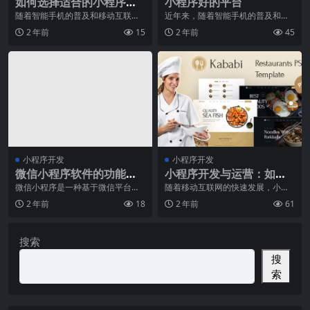
如何选择适合的小程序开
小程序好的平台
发软件？
随着智能手机的普及和移动互联网
近年来，随着智能手机的普及和移
的发展，微信小程序成为了连接线
动互联网的发展，小程序成为了一
2 年前
15
2 年前
45
上线下、满足用户需求
种受欢迎的应用形式。
小程序开发
小程序开发
微信小程序软件的功能和
小程序开发与运营：如何
特点
实现高效协同
微信小程序是一种基于微信平台开
随着移动互联网的快速发展，小程
发的应用程序，用户可以通过微信
序已经成为了各行各业的重要数字
2 年前
18
2 年前
61
扫码或搜索的方式进入
化转型工具。小程序开
搜索
搜
索