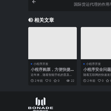
国际货运代理的作用
相关文章
小程序开发
小程序开发
小程序购票，方便快捷
小程序安全问题
的预订方式让你不再排
方案：保障小程
近年来，随着智能手机的普及和
随着互联网的快速发
队等候！
信息安全
移动互联网的发展，小程序成为
用程序（APP）已经
2 年前
0
0
22
2 年前
0
了人们生活中不可或缺的一
活中不可或缺的一部