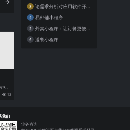
论需求分析对应用软件开发的重要性
3
易邮铺小程序
4
外卖小程序：让订餐更便捷，吃货的福音
5
送餐小程序
6
的飞速
们生活
12
程
系我们
业务咨询