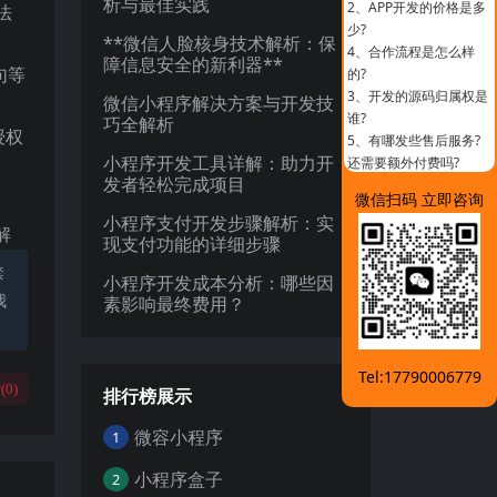
析与最佳实践
2、
APP开发的价格是多
法
少?
**微信人脸核身技术解析：保
4、
合作流程是怎么样
障信息安全的新利器**
句等
的?
3、
开发的源码归属权是
微信小程序解决方案与开发技
谁?
巧全解析
授权
5、
有哪发些售后服务?
小程序开发工具详解：助力开
还需要额外付费吗?
发者轻松完成项目
微信扫码 立即咨询
小程序支付开发步骤解析：实
解
现支付功能的详细步骤
禁
小程序开发成本分析：哪些因
我
素影响最终费用？
Tel:17790006779
(
0
)
排行榜展示
微容小程序
1
小程序盒子
2