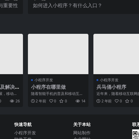
与重要性
如何进入小程序？有什么入口？
小程序开发
小程序开发
及解决
小程序在哪里做
兵马俑小程序
序用户
展，移动应
随着智能手机的普及和移动互联
近年来，随着移动互联网
成为我们生
网的迅猛发展，小程序成为了一
发展，小程序已经成为人
0
26
2 年前
0
0
14
2 年前
0
0
分。
种备受关注的应用形式。那
中不可或缺的一部分。小
快速导航
关于本站
联
小程序开发
网站制作