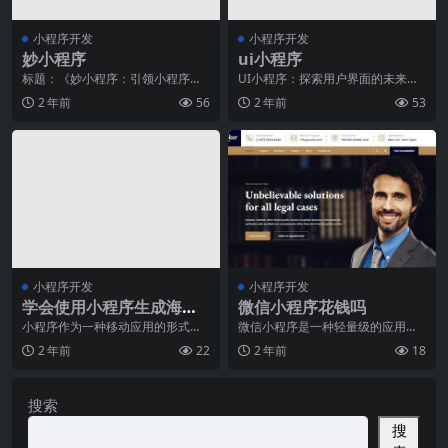
小程序开发
小程序开发
妙小程序
ui小程序
标题：《妙小程序：引领小程序开
UI小程序：探索用户界面的未来随
发新潮流的首要推荐平台》正文：
着智能手机的普及和移动互联网的
2 年前
56
2 年前
53
随着移动互联网的快速
快速发展，移动应用
小程序开发
小程序开发
学会使用小程序生成海
微信小程序花钱吗
报，提升品牌曝光率
小程序作为一种移动应用的形式，
微信小程序是一种轻量级的应用程
已经在近些年迅速崛起，并在商业
序，用户可以通过微信进行快速的
2 年前
22
2 年前
18
领域中发挥着越来越重
使用和分享。在过去的
搜索
搜