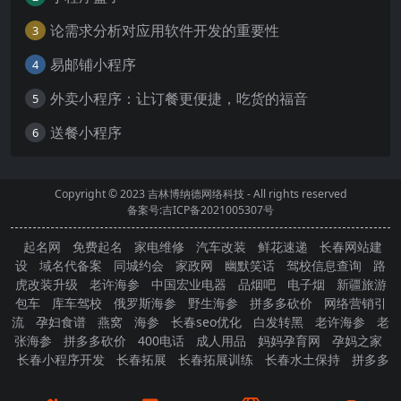
论需求分析对应用软件开发的重要性
3
易邮铺小程序
4
外卖小程序：让订餐更便捷，吃货的福音
5
送餐小程序
6
Copyright © 2023
吉林博纳德网络科技
- All rights reserved
备案号:吉ICP备2021005307号
起名网
免费起名
家电维修
汽车改装
鲜花速递
长春网站建
设
域名代备案
同城约会
家政网
幽默笑话
驾校信息查询
路
虎改装升级
老许海参
中国宏业电器
品烟吧
电子烟
新疆旅游
包车
库车驾校
俄罗斯海参
野生海参
拼多多砍价
网络营销引
流
孕妇食谱
燕窝
海参
长春seo优化
白发转黑
老许海参
老
张海参
拼多多砍价
400电话
成人用品
妈妈孕育网
孕妈之家
长春小程序开发
长春拓展
长春拓展训练
长春水土保持
拼多多
砍价