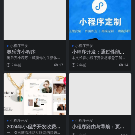
小程序开发
小程序开发
奥乐齐小程序
小程序开发：通过性能测
试优化
奥乐齐小程序：颠覆你的生活体验
本文长春小程序开发将带您了解性
大家好！今天我要向大家介绍一个
能测试的细微差别及其对提供无缝
2 年前
17
2 年前
14
令人兴奋的新产品——
用户体验的影响。"&...
小程序开发
小程序开发
2024年小程序开发收费情
小程序路由与导航：页面
况大盘点
跳转与传参技巧详解
一、引言随着移动互联网的快速发