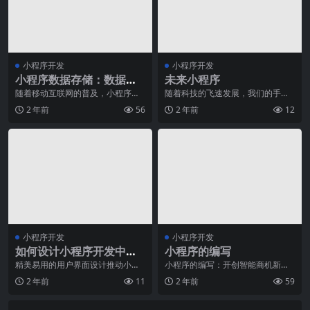
小程序开发
小程序开发
小程序数据存储：数据库
未来小程序
设计与实践
随着移动互联网的普及，小程序经
随着科技的飞速发展，我们的手机
过近几年的发展，已成为重要的互
已经成为了我们生活中必不可少的
2 年前
56
2 年前
12
联网应用平台之一，并
一部分。而在手机上，
小程序开发
小程序开发
如何设计小程序开发中的
小程序的编写
用户界面
精美易用的用户界面设计推动小程
小程序的编写：开创智能商机新时
序开发蓬勃发展如今，小程序已经
代如今，随着移动互联网的不断发
2 年前
11
2 年前
59
成为互联网行业中备受
展，小程序已经成为了