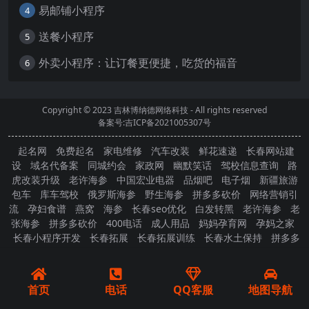
易邮铺小程序
4
送餐小程序
5
外卖小程序：让订餐更便捷，吃货的福音
6
Copyright © 2023
吉林博纳德网络科技
- All rights reserved
备案号:吉ICP备2021005307号
起名网
免费起名
家电维修
汽车改装
鲜花速递
长春网站建
设
域名代备案
同城约会
家政网
幽默笑话
驾校信息查询
路
虎改装升级
老许海参
中国宏业电器
品烟吧
电子烟
新疆旅游
包车
库车驾校
俄罗斯海参
野生海参
拼多多砍价
网络营销引
流
孕妇食谱
燕窝
海参
长春seo优化
白发转黑
老许海参
老
张海参
拼多多砍价
400电话
成人用品
妈妈孕育网
孕妈之家
长春小程序开发
长春拓展
长春拓展训练
长春水土保持
拼多多
砍价
首页
电话
QQ客服
地图导航