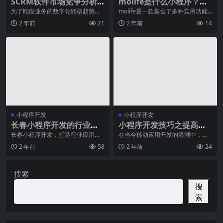
SCRM软件市场竞争分析:
molife是什么小程序？有
市场份额和主要厂商
哪些功能？
为了顺应业务的数字化转型趋势，
molife是一款集合了多种实用功能
企业对于客户关系管理（CRM）工
的小程序。作为一款集成性应用，
2 年前
21
2 年前
14
具的需求不断增长。
molife在
小程序开发
小程序开发
长春小程序开发的行业应
小程序开发技巧之提高页
用与案例解析
面渲染速度的办法
长春小程序开发：打造行业应用新
在当今移动应用开发的浪潮中，小
风口随着移动互联网的快速发展，
程序成为了一种备受关注和追捧的
2 年前
58
2 年前
24
小程序已经成为企业展
开发方式。随着其在市
搜索
搜
索