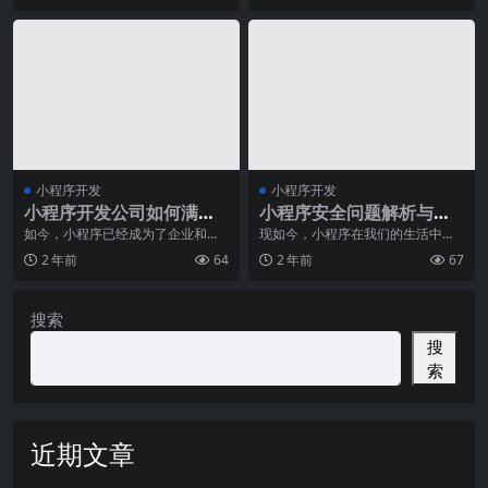
小程序开发
小程序开发
小程序开发公司如何满足
小程序安全问题解析与防
不同行业的需求
范措施
如今，小程序已经成为了企业和商
现如今，小程序在我们的生活中扮
家开展业务的重要工具，通过小程
演着越来越重要的角色。然而，随
2 年前
64
2 年前
67
序，企业可以快速搭建
着小程序使用的普及，
搜索
搜
索
近期文章