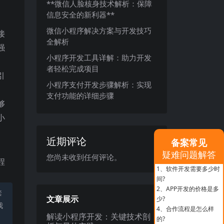
**微信人脸核身技术解析：保障
信息安全的新利器**
微信小程序解决方案与开发技巧
接
全解析
强
小程序开发工具详解：助力开发
者轻松完成项目
引
小程序支付开发步骤解析：实现
支付功能的详细步骤
够
小
近期评论
备案常见
疑难问题解答
您尚未收到任何评论。
程
1、
软件开发需要多少时
间?
2、
APP开发的价格是多
禁
文章展示
少?
我
4、
合作流程是怎么样
解读小程序开发：关键技术剖
的?