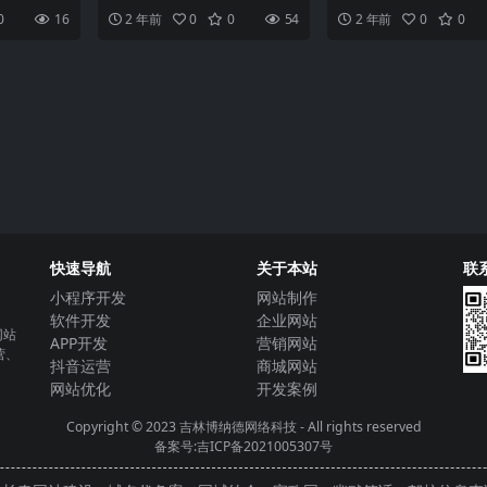
短视频SDK
速发展，小
需要添加对应名字的脚本（.js）
给传统的直播和短视频产
0
16
2 年前
0
0
54
2 年前
0
0
生活中
和样式（.w
了一次新的活力。而随着
快速导航
关于本站
联
小程序开发
网站制作
软件开发
企业网站
网站
APP开发
营销网站
营、
抖音运营
商城网站
网站优化
开发案例
Copyright © 2023
吉林博纳德网络科技
- All rights reserved
备案号:吉ICP备2021005307号