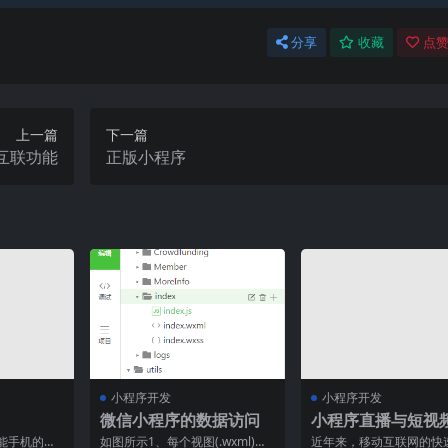
分享
收藏
点赞
上一篇
下一篇
互联功能
正版小程序
小程序开发
小程序开发
微信小程序的数据访问
小程序直播与短视
能：集成腾讯云直
能手机的普
如图所示1、每个视图(.wxml)只
近年来，移动互联网的快