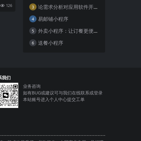
业注入
126
论需求分析对应用软件开发的重要性
3
智
易邮铺小程序
4
外卖小程序：让订餐更便捷，吃货的福音
5
送餐小程序
6
系我们
业务咨询
如有BUG或建议可与我们在线联系或登录
本站账号进入个人中心提交工单