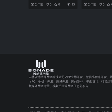
析
解析从设计到上线的每一分投入*
及和移动互联网的迅
2 年前
0
0
15
2 年前
0
*在数字化飞速发展的
程序越来越成为人们
吉林省博纳德网络科技公司:APP应用开发、微信小程序开发、
（PC、手机）开发、商城开发、网站制作、平面设计、抖音运
新媒体网络运营、视频拍摄等网络信息化服务。