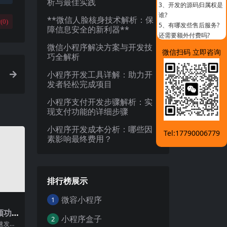
析与最佳实践
3、
开发的源码归属权是
谁?
**微信人脸核身技术解析：保
(
0
)
5、
有哪发些售后服务?
障信息安全的新利器**
还需要额外付费吗?
微信小程序解决方案与开发技
微信扫码 立即咨询
巧全解析
小程序开发工具详解：助力开
发者轻松完成项目
小程序支付开发步骤解析：实
现支付功能的详细步骤
小程序开发成本分析：哪些因
Tel:17790006779
素影响最终费用？
排行榜展示
微容小程序
1
频功
小程序盒子
2
播和
速发展