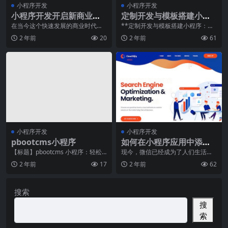
小程序开发
小程序开发
小程序开发开启新商业时
定制开发与模板搭建小程
代的钥匙
序：哪个更经济？
在当今这个快速发展的商业时代，
**定制开发与模板搭建小程序：哪
长春小程序开发已经成为了打开新
个更经济？**随着移动互联网的快
2 年前
20
2 年前
61
商业时代大门的关键。
速发展，小程序已
小程序开发
小程序开发
pbootcms小程序
如何在小程序应用中添加
客服功能？
【标题】pbootcms 小程序：轻松
现今，微信已经成为了人们生活中
打造专属企业微信小程序【引言】
必不可少的交流方式。不仅如此，
2 年前
17
2 年前
62
如今，随着移
随着智能手机的普及和
搜索
搜
索