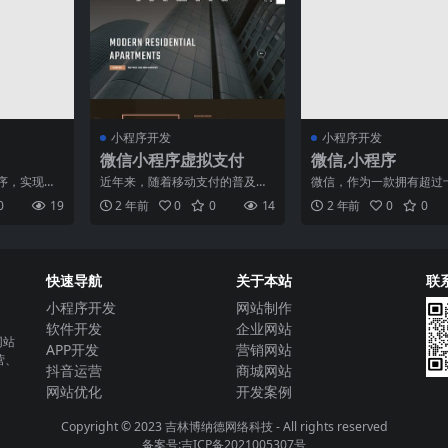
小程序开发
小程序开发
微信小程序虚拟支付
微信,小程序
序，实现品
近年来，随着移动支付的普及和
微信，作为一款拥有超过
息时代的到
发展，微信小程序虚拟支付作为
户的社交软件，成为了现
0
19
2 年前
0
0
14
2 年前
0
0
不再满
一种便捷、快速的支付方式
活中不可或缺的一部分。
快速导航
关于本站
联
小程序开发
网站制作
软件开发
企业网站
网站
APP开发
营销网站
营、
抖音运营
商城网站
网站优化
开发案例
Copyright © 2023
吉林博纳德网络科技
- All rights reserved
备案号:吉ICP备2021005307号