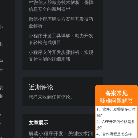
**微信人脸核身技术解析：保障
信息安全的新利器**
微信小程序解决方案与开发技巧
全解析
小
小程序开发工具详解：助力开发
者轻松完成项目
出
小程序支付开发步骤解析：实现
。
支付功能的详细步骤
户
泄
近期评论
染
备案常见
捉
您尚未收到任何评论。
疑难问题解答
1、
软件开发需要多少时
，
间?
，
2、
APP开发的价格是多
文章展示
少?
解读小程序开发：关键技术剖
4、
合作流程是怎么样