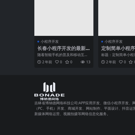
小程序开发
小程序开发
长春小程序开发的最新
定制简单小程序
技术趋势
随着智能手机的普及和移动互联
标题：定制简单小程
网的快速发展，小程序成为了一
牌数字化转型随着信
2 年前
0
0
13
2 年前
0
种颇具前景的应用形式。作
来，企业的发展已经
吉林省博纳德网络科技公司:APP应用开发、微信小程序开发、
（PC、手机）开发、商城开发、网站制作、平面设计、抖音运
新媒体网络运营、视频拍摄等网络信息化服务。