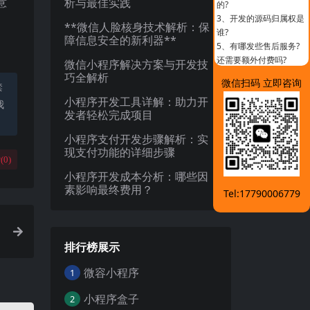
意
析与最佳实践
的?
3、
开发的源码归属权是
**微信人脸核身技术解析：保
谁?
障信息安全的新利器**
5、
有哪发些售后服务?
还需要额外付费吗?
微信小程序解决方案与开发技
巧全解析
微信扫码 立即咨询
禁
小程序开发工具详解：助力开
我
发者轻松完成项目
小程序支付开发步骤解析：实
现支付功能的详细步骤
(
0
)
小程序开发成本分析：哪些因
素影响最终费用？
Tel:17790006779
排行榜展示
微容小程序
1
小程序盒子
2