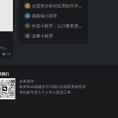
论需求分析对应用软件开发的重要性
3
易邮铺小程序
4
外卖小程序：让订餐更便捷，吃货的福音
5
送餐小程序
6
十亿用
代人生
16
而
系我们
业务咨询
如有BUG或建议可与我们在线联系或登录
本站账号进入个人中心提交工单