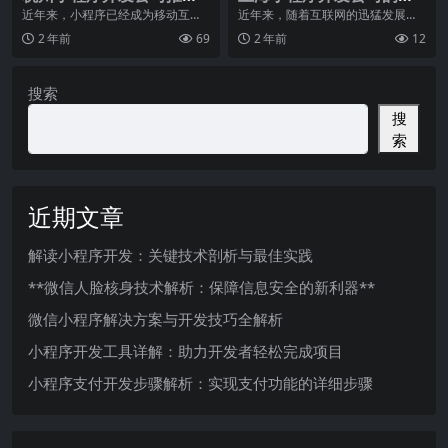
荐，专业技术保障
户口碑和满意度
近年来，小程序已经成为移动互联
近年来，随着互联网的迅猛发展，
网发展的一大趋势，无论是电商、
小程序已经成为了各个行业的热门
2 年前
69
2 年前
12
餐饮、出行等各行各业
选择，而对于上海的企
搜索
搜
索
近期文章
解读小程序开发：关键技术剖析与最佳实践
**微信人脸核身技术解析：保障信息安全的新利器**
微信小程序解决方案与开发技巧全解析
小程序开发工具详解：助力开发者轻松完成项目
小程序支付开发步骤解析：实现支付功能的详细步骤