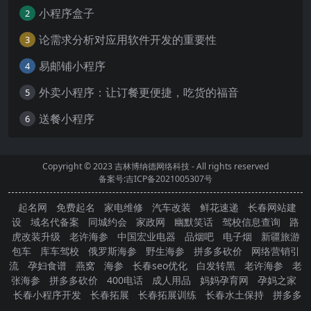
小程序盒子
2
论需求分析对应用软件开发的重要性
3
易邮铺小程序
4
外卖小程序：让订餐更便捷，吃货的福音
5
送餐小程序
6
Copyright © 2023
吉林博纳德网络科技
- All rights reserved
备案号:吉ICP备2021005307号
起名网
免费起名
家电维修
汽车改装
鲜花速递
长春网站建
设
域名代备案
同城约会
家政网
幽默笑话
驾校信息查询
路
虎改装升级
老许海参
中国宏业电器
品烟吧
电子烟
新疆旅游
包车
库车驾校
俄罗斯海参
野生海参
拼多多砍价
网络营销引
流
孕妇食谱
燕窝
海参
长春seo优化
白发转黑
老许海参
老
张海参
拼多多砍价
400电话
成人用品
妈妈孕育网
孕妈之家
长春小程序开发
长春拓展
长春拓展训练
长春水土保持
拼多多
砍价