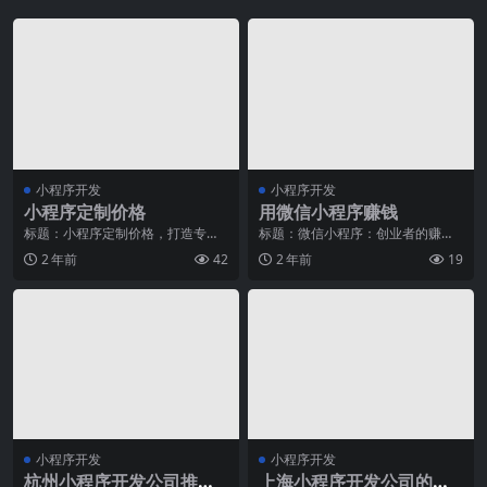
小程序开发
小程序开发
小程序定制价格
用微信小程序赚钱
标题：小程序定制价格，打造专属
标题：微信小程序：创业者的赚钱
品牌形象的非常佳选择随着移动互
新机会摘要：随着智能手机的普及
2 年前
42
2 年前
19
联网的快速发展，小程
和移动互联网的快速发
小程序开发
小程序开发
杭州小程序开发公司推
上海小程序开发公司的客