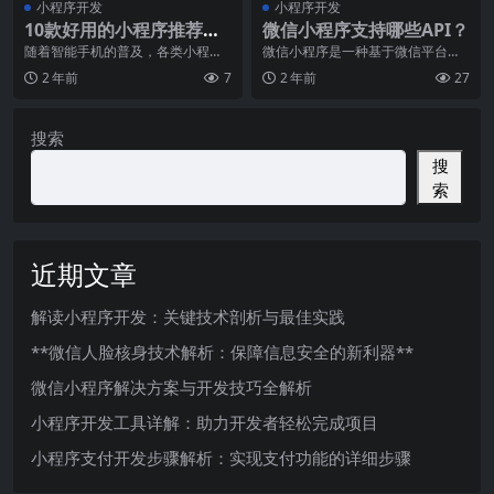
小程序开发
小程序开发
10款好用的小程序推荐，
微信小程序支持哪些API？
让你的生活更便捷
随着智能手机的普及，各类小程序
微信小程序是一种基于微信平台开
也越来越受到用户的欢迎。小程序
发的应用程序，它可以在用户不需
2 年前
7
2 年前
27
不仅占用手机内存空间
要安装和下载的情况下
搜索
搜
索
近期文章
解读小程序开发：关键技术剖析与最佳实践
**微信人脸核身技术解析：保障信息安全的新利器**
微信小程序解决方案与开发技巧全解析
小程序开发工具详解：助力开发者轻松完成项目
小程序支付开发步骤解析：实现支付功能的详细步骤