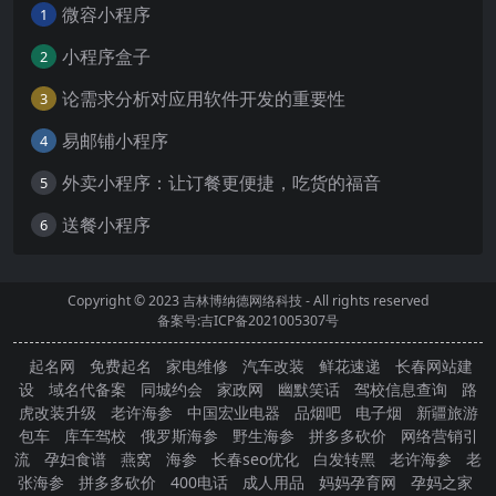
微容小程序
1
小程序盒子
2
论需求分析对应用软件开发的重要性
3
易邮铺小程序
4
外卖小程序：让订餐更便捷，吃货的福音
5
送餐小程序
6
Copyright © 2023
吉林博纳德网络科技
- All rights reserved
备案号:吉ICP备2021005307号
起名网
免费起名
家电维修
汽车改装
鲜花速递
长春网站建
设
域名代备案
同城约会
家政网
幽默笑话
驾校信息查询
路
虎改装升级
老许海参
中国宏业电器
品烟吧
电子烟
新疆旅游
包车
库车驾校
俄罗斯海参
野生海参
拼多多砍价
网络营销引
流
孕妇食谱
燕窝
海参
长春seo优化
白发转黑
老许海参
老
张海参
拼多多砍价
400电话
成人用品
妈妈孕育网
孕妈之家