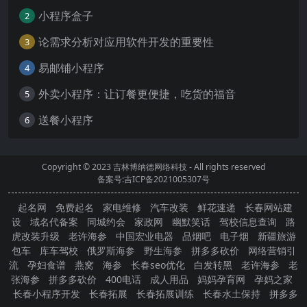
小程序盒子
2
论需求分析对应用软件开发的重要性
3
易邮铺小程序
4
外卖小程序：让订餐更便捷，吃货的福音
5
送餐小程序
6
Copyright © 2023
吉林博纳德网络科技
- All rights reserved
备案号:吉ICP备2021005307号
起名网
免费起名
家电维修
汽车改装
鲜花速递
长春网站建
设
域名代备案
同城约会
家政网
幽默笑话
驾校信息查询
路
虎改装升级
老许海参
中国宏业电器
品烟吧
电子烟
新疆旅游
包车
库车驾校
俄罗斯海参
野生海参
拼多多砍价
网络营销引
流
孕妇食谱
燕窝
海参
长春seo优化
白发转黑
老许海参
老
张海参
拼多多砍价
400电话
成人用品
妈妈孕育网
孕妈之家
长春小程序开发
长春拓展
长春拓展训练
长春水土保持
拼多多