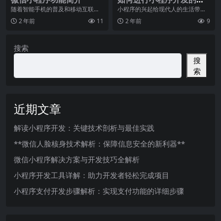
队协作和管理
随着智能手机的普及和移动互联网
小程序的兴起给现代人的生活带来
的飞速发展，移动应用程序成为了
了很多便利，也给企业和开发团队
2 年前
11
2 年前
9
我们日常生活中不可或
带来了新的机遇。作为
搜索
搜
索
近期文章
解读小程序开发：关键技术剖析与最佳实践
**微信人脸核身技术解析：保障信息安全的新利器**
微信小程序解决方案与开发技巧全解析
小程序开发工具详解：助力开发者轻松完成项目
小程序支付开发步骤解析：实现支付功能的详细步骤