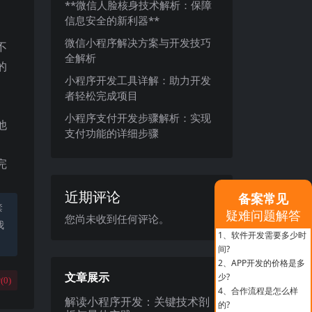
**微信人脸核身技术解析：保障
信息安全的新利器**
微信小程序解决方案与开发技巧
不
全解析
的
小程序开发工具详解：助力开发
者轻松完成项目
。
小程序支付开发步骤解析：实现
他
支付功能的详细步骤
完
近期评论
备案常见
禁
疑难问题解答
您尚未收到任何评论。
我
1、
软件开发需要多少时
间?
2、
APP开发的价格是多
文章展示
少?
(
0
)
4、
合作流程是怎么样
解读小程序开发：关键技术剖
的?