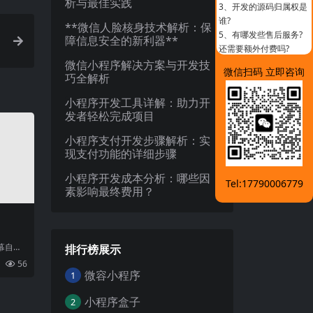
析与最佳实践
3、
开发的源码归属权是
谁?
**微信人脸核身技术解析：保
5、
有哪发些售后服务?
障信息安全的新利器**
还需要额外付费吗?
微信小程序解决方案与开发技
微信扫码 立即咨询
巧全解析
小程序开发工具详解：助力开
发者轻松完成项目
小程序支付开发步骤解析：实
现支付功能的详细步骤
小程序开发成本分析：哪些因
Tel:17790006779
素影响最终费用？
幕自动
排行榜展示
近年
56
发展
微容小程序
1
小程序盒子
2