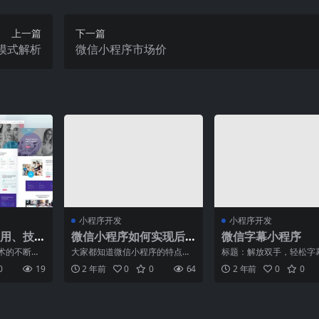
上一篇
下一篇
模式解析
微信小程序市场价
小程序开发
小程序开发
用、技
微信小程序如何实现后
微信字幕小程序
系解析
台运行？
术的不断推
大家都知道微信小程序的特点之
标题：解放双手，轻松字
发展中，小
一就是省去了下载和安装的烦
生成——微信字幕小程序
0
19
2 年前
0
0
64
2 年前
0
0
产品形
恼，直接在微信中打开即可使
来，随着社交媒体的迅猛