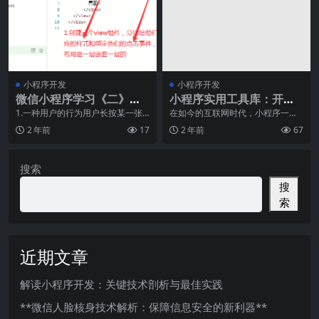
小程序开发
小程序开发
微信小程序学习《二》：
小程序实用工具库：开发
事件详解
者必备技能
1.一种用户的行为用户长按某一张
在如今的互联网时代，小程序一直
图片，点击某个按钮，这就是用户
是人们热议的话题，作为传统App
2 年前
17
2 年前
67
的行为，也是事件2
的补充和延伸，小程
搜索
搜
索
近期文章
解读小程序开发：关键技术剖析与最佳实践
**微信人脸核身技术解析：保障信息安全的新利器**