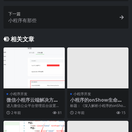
下一篇
小程序有那些
相关文章
小程序开发
小程序开发
微信小程序云端解决方案
小程序的onShow生命周
教程一：文件上传下载应
期函数
进入微信公众平台管理后台设置服
标题：《深入解析小程序的onShow
务器配置，配置类似如下设置：注
生命周期函数，发掘品牌与产品的
用场景
2 年前
81
2 年前
15
意：需要将www.q
无限可能》随着