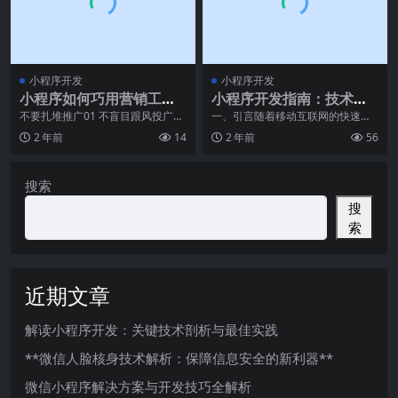
小程序开发
小程序开发
小程序如何巧用营销工具
小程序开发指南：技术选
实现引流推广？
型与架构设计
不要扎堆推广01 不盲目跟风投广
一、引言随着移动互联网的快速发
告，可考虑地方自媒体618期间，
展，小程序已经成为了越来越多企
2 年前
14
2 年前
56
商家和平台都会大
业和个人开发者的首选
搜索
搜
索
近期文章
解读小程序开发：关键技术剖析与最佳实践
**微信人脸核身技术解析：保障信息安全的新利器**
微信小程序解决方案与开发技巧全解析