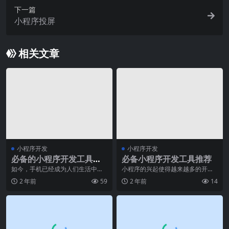
下一篇
小程序投屏
相关文章
小程序开发
小程序开发
必备的小程序开发工具：
必备小程序开发工具推荐
提高开发效率的利器
如今，手机已经成为人们生活中不
小程序的兴起使得越来越多的开发
可或缺的一部分，而小程序则以其
者投身于这个热门领域。然而，要
2 年前
59
2 年前
14
轻便、便捷的特点，迅
开发一款成功的小程序