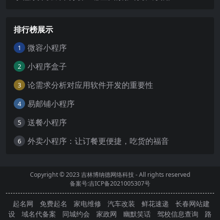
排行榜展示
微容小程序
1
小程序盒子
2
论需求分析对应用软件开发的重要性
3
易邮铺小程序
4
送餐小程序
5
外卖小程序：让订餐更便捷，吃货的福音
6
Copyright © 2023
吉林博纳德网络科技
- All rights reserved
备案号:吉ICP备2021005307号
起名网
免费起名
家电维修
汽车改装
鲜花速递
长春网站建
设
域名代备案
同城约会
家政网
幽默笑话
驾校信息查询
路