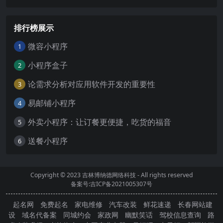
排行榜展示
微容小程序
1
小程序盒子
2
论需求分析对应用软件开发的重要性
3
易邮铺小程序
4
外卖小程序：让订餐更便捷，吃货的福音
5
送餐小程序
6
Copyright © 2023
吉林博纳德网络科技
- All rights reserved
备案号:吉ICP备2021005307号
起名网
免费起名
家电维修
汽车改装
鲜花速递
长春网站建
设
域名代备案
同城约会
家政网
幽默笑话
驾校信息查询
路