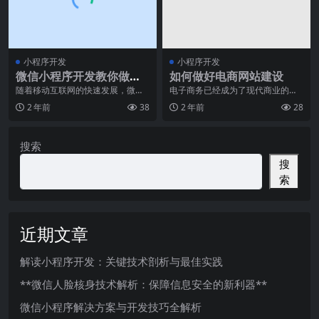
小程序开发
小程序开发
微信小程序开发教你做一
如何做好电商网站建设
个高质量的小程序分销商
随着移动互联网的快速发展，微信
电子商务已经成为了现代商业的主
小程序已经成为了各行各业的重要
流模式，开设一个具有高效功能的
城！
2 年前
38
2 年前
28
推广和服务平台。而小
电商网站，对于企业的
搜索
搜
索
近期文章
解读小程序开发：关键技术剖析与最佳实践
**微信人脸核身技术解析：保障信息安全的新利器**
微信小程序解决方案与开发技巧全解析