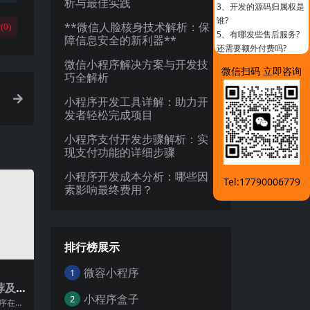
析与最佳实践
3、
开发的源码归属权是
谁?
**微信人脸核身技术解析：保
(
0
)
5、
有哪发些售后服务?
障信息安全的新利器**
还需要额外付费吗?
微信小程序解决方案与开发技
微信扫码 立即咨询
巧全解析
小程序开发工具详解：助力开
发者轻松完成项目
小程序支付开发步骤解析：实
现支付功能的详细步骤
小程序开发成本分析：哪些因
Tel:17790006779
素影响最终费用？
排行榜展示
微容小程序
1
荐及
小程序盒子
2
程序在移