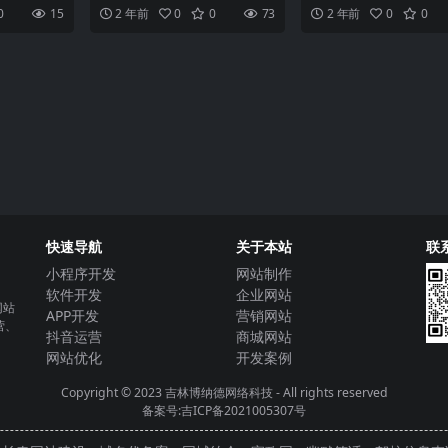
了移动互联
公司？随着互联网的高速发展，
动互联网时代，小程序已
0
15
2 年前
0
0
73
2 年前
0
0
用形式
越来越多的企业和个人意识
业和个人展示与推广的重
快速导航
关于本站
联
小程序开发
网站制作
软件开发
企业网站
网站
APP开发
营销网站
营、
抖音运营
商城网站
网站优化
开发案例
Copyright © 2023
吉林博纳德网络科技
- All rights reserved
备案号:吉ICP备2021005307号