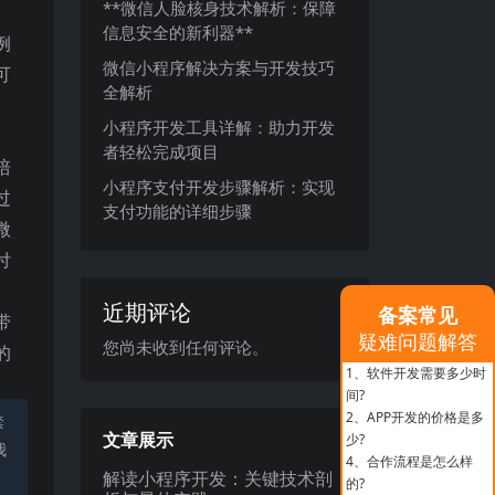
**微信人脸核身技术解析：保障
信息安全的新利器**
例
微信小程序解决方案与开发技巧
可
全解析
小程序开发工具详解：助力开发
者轻松完成项目
培
小程序支付开发步骤解析：实现
过
支付功能的详细步骤
微
付
近期评论
备案常见
带
疑难问题解答
您尚未收到任何评论。
的
1、
软件开发需要多少时
间?
2、
APP开发的价格是多
禁
文章展示
少?
我
4、
合作流程是怎么样
解读小程序开发：关键技术剖
的?