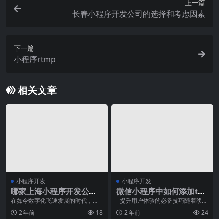
上一篇
长春小程序开发公司的选择和考虑因素
下一篇
小程序rtmp
相关文章
小程序开发
小程序开发
哪家上海小程序开发公司
微信小程序中如何添加tab
的服务最专业？
bar
在如今数字化飞速发展的时代，小
- 提升用户体验的必备技巧随着移动
程序已经成为企业和个人不可或缺
互联网的快速发展，如今人们已经
2 年前
18
2 年前
24
的一部分。尤其对于上
进入了一个App