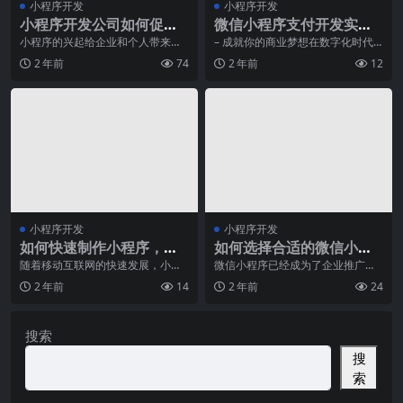
小程序开发
小程序开发
小程序开发公司如何促进
微信小程序支付开发实战
用户粘性和活跃度？
经验分享
小程序的兴起给企业和个人带来了
– 成就你的商业梦想在数字化时代
全新的市场机遇，但同时也带来了
的浪潮下，移动支付正成为人们日
2 年前
74
2 年前
12
激烈的竞争。如何让用
常生活中不可或缺的
小程序开发
小程序开发
如何快速制作小程序，看
如何选择合适的微信小程
这里！
序开发软件
随着移动互联网的快速发展，小程
微信小程序已经成为了企业推广和
序已经成为当今的热门话题。作为
服务的重要工具。然而，对于许多
2 年前
14
2 年前
24
一种新兴的应用形式，
企业和开发者来说，选
搜索
搜
索